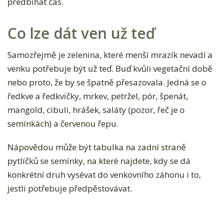
předbíhat čas.
Co lze dát ven už teď
Samozřejmě je zelenina, které menší mrazík nevadí a
venku potřebuje být už teď. Buď kvůli vegetační době
nebo proto, že by se špatně přesazovala. Jedná se o
ředkve a ředkvičky, mrkev, petržel, pór, špenát,
mangold, cibuli, hrášek, saláty (pozor, řeč je o
semínkách) a červenou řepu.
Nápovědou může být tabulka na zadní straně
pytlíčků se semínky, na které najdete, kdy se dá
konkrétní druh vysévat do venkovního záhonu i to,
jestli potřebuje předpěstovávat.