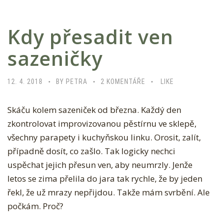
Kdy přesadit ven
sazeničky
U
12. 4. 2018
BY PETRA
2 KOMENTÁŘE
LIKE
T
Skáču kolem sazeniček od března. Každý den
E
zkontrolovat improvizovanou pěstírnu ve sklepě,
X
všechny parapety i kuchyňskou linku. Orosit, zalít,
T
případně dosít, co zašlo. Tak logicky nechci
U
uspěchat jejich přesun ven, aby neumrzly. Jenže
S
letos se zima přelila do jara tak rychle, že by jeden
N
řekl, že už mrazy nepřijdou. Takže mám svrbění. Ale
Á
počkám. Proč?
Z
V