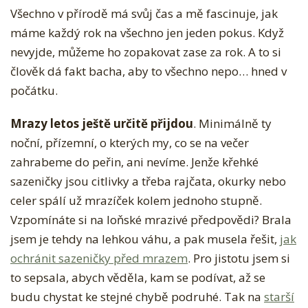
Všechno v přírodě má svůj čas a mě fascinuje, jak
E
máme každý rok na všechno jen jeden pokus. Když
M
nevyjde, můžeme ho zopakovat zase za rok. A to si
K
člověk dá fakt bacha, aby to všechno nepo… hned v
D
počátku.
Y
P
Mrazy letos ještě určitě přijdou
. Minimálně ty
Ř
noční, přízemní, o kterých my, co se na večer
E
zahrabeme do peřin, ani nevíme. Jenže křehké
S
sazeničky jsou citlivky a třeba rajčata, okurky nebo
A
celer spálí už mrazíček kolem jednoho stupně.
D
Vzpomínáte si na loňské mrazivé předpovědi? Brala
I
jsem je tehdy na lehkou váhu, a pak musela řešit,
jak
T
ochránit sazeničky před mrazem
. Pro jistotu jsem si
V
to sepsala, abych věděla, kam se podívat, až se
E
budu chystat ke stejné chybě podruhé. Tak na
starší
N