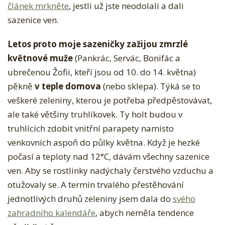
článek mrkněte
, jestli už jste neodolali a dali
S
sazenice ven.
A
Z
Letos proto moje sazeničky zažijou zmrzlé
E
květnové muže
(Pankrác, Servác, Bonifác a
N
ubrečenou Žofii, kteří jsou od 10. do 14. května)
I
pěkně
v teple domova
(nebo sklepa). Týká se to
Č
veškeré zeleniny, kterou je potřeba předpěstovávat,
K
ale také většiny truhlíkovek. Ty holt budou v
Y
truhlících zdobit vnitřní parapety namísto
venkovních aspoň do půlky května. Když je hezké
počasí a teploty nad 12°C, dávám všechny sazenice
ven. Aby se rostlinky nadýchaly čerstvého vzduchu a
otužovaly se. A termín trvalého přestěhování
jednotlivých druhů zeleniny jsem dala do
svého
zahradního kalendáře
, abych neměla tendence