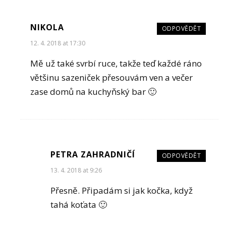
NIKOLA
ODPOVĚDĚT
12. 4. 2018 at 17:30
Mě už také svrbí ruce, takže teď každé ráno
většinu sazeniček přesouvám ven a večer
zase domů na kuchyňský bar 🙂
PETRA ZAHRADNIČÍ
ODPOVĚDĚT
13. 4. 2018 at 9:26
Přesně. Připadám si jak kočka, když
tahá koťata 🙂