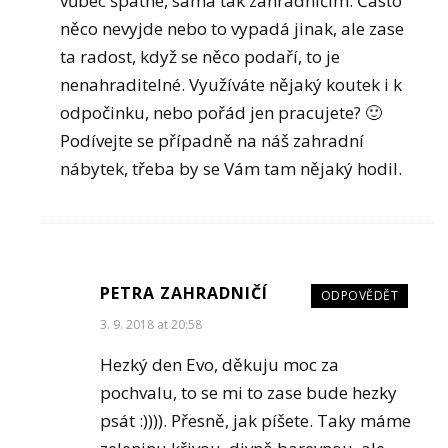
vůbec špatné, sama tak zahradničím. Často
něco nevyjde nebo to vypadá jinak, ale zase
ta radost, když se něco podaří, to je
nenahraditelné. Využíváte nějaký koutek i k
odpočinku, nebo pořád jen pracujete? 🙂
Podívejte se případně na náš zahradní
nábytek, třeba by se Vám tam nějaký hodil.
PETRA ZAHRADNIČÍ
ODPOVĚDĚT
3. 9. 2018 at 20:58
Hezký den Evo, děkuju moc za
pochvalu, to se mi to zase bude hezky
psát :)))). Přesně, jak píšete. Taky máme