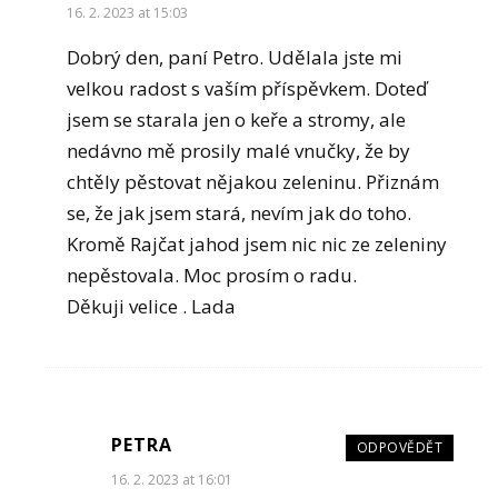
16. 2. 2023 at 15:03
Dobrý den, paní Petro. Udělala jste mi
velkou radost s vaším příspěvkem. Doteď
jsem se starala jen o keře a stromy, ale
nedávno mě prosily malé vnučky, že by
chtěly pěstovat nějakou zeleninu. Přiznám
se, že jak jsem stará, nevím jak do toho.
Kromě Rajčat jahod jsem nic nic ze zeleniny
nepěstovala. Moc prosím o radu.
Děkuji velice . Lada
PETRA
ODPOVĚDĚT
16. 2. 2023 at 16:01