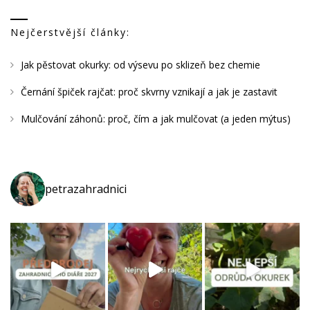
Nejčerstvější články:
Jak pěstovat okurky: od výsevu po sklizeň bez chemie
Černání špiček rajčat: proč skvrny vznikají a jak je zastavit
Mulčování záhonů: proč, čím a jak mulčovat (a jeden mýtus)
petrazahradnici