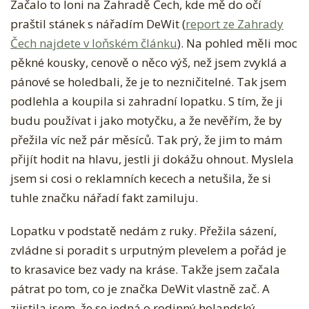
Začalo to loni na Zahradě Čech, kde mě do očí
M
praštil stánek s nářadím DeWit (
report ze Zahrady
Ů
Čech najdete v loňském článku
). Na pohled měli moc
J
pěkné kousky, cenově o něco výš, než jsem zvyklá a
T
pánové se holedbali, že je to nezničitelné. Tak jsem
I
podlehla a koupila si zahradní lopatku. S tím, že ji
P
budu používat i jako motyčku, a že nevěřím, že by
N
přežila víc než pár měsíců. Tak prý, že jim to mám
A
přijít hodit na hlavu, jestli ji dokážu ohnout. Myslela
Z
jsem si cosi o reklamních kecech a netušila, že si
A
tuhle značku nářadí fakt zamiluju.
H
R
Lopatku v podstatě nedám z ruky. Přežila sázení,
A
zvládne si poradit s urputným plevelem a pořád je
D
to krasavice bez vady na kráse. Takže jsem začala
N
pátrat po tom, co je značka DeWit vlastně zač. A
Í
zjistila jsem, že se jedná o rodinný holandský