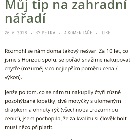
Můj tip na zahradní
nářadí
U
26. 6. 2018
BY PETRA
4 KOMENTÁŘE
LIKE
T
Rozmohl se nám doma takový nešvar. Za 10 let, co
E
jsme s Honzou spolu, se pořád snažíme nakupovat
X
chytře (rozuměj v co nejlepším poměru cena /
T
výkon).
U
S
Jenže po tom, co se nám tu nakupily čtyři různě
N
pozohýbané lopatky, dvě motyčky s ulomeným
Á
drápkem a ohnutý rýč (všechno za „rozumnou
Z
cenu“), jsem pochopila, že za kvalitu si člověk holt
V
musí něco připlatit.
E
M