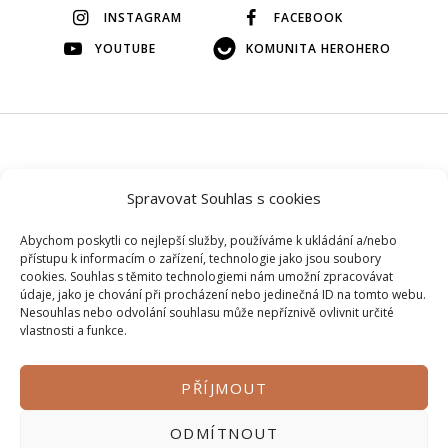
INSTAGRAM
FACEBOOK
YOUTUBE
KOMUNITA HEROHERO
© 2026 Veškerý obsah na tomto webu je autorský, bez mého
Spravovat Souhlas s cookies
svolení si ho prosím nepůjčujte.
Abychom poskytli co nejlepší služby, používáme k ukládání a/nebo
přístupu k informacím o zařízení, technologie jako jsou soubory
cookies. Souhlas s těmito technologiemi nám umožní zpracovávat
údaje, jako je chování při procházení nebo jedinečná ID na tomto webu.
Nesouhlas nebo odvolání souhlasu může nepříznivě ovlivnit určité
vlastnosti a funkce.
PŘÍJMOUT
Zásady ochrany osobních údajů
ODMÍTNOUT