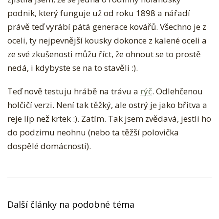
N
podnik, který funguje už od roku 1898 a nářadí
Á
právě teď vyrábí pátá generace kovářů. Všechno je z
Ř
oceli, ty nejpevnější kousky dokonce z kalené oceli a
A
ze své zkušenosti můžu říct, že ohnout se to prostě
D
nedá, i kdybyste se na to stavěli :).
Í
Teď nově testuju hrábě na trávu a
rýč
. Odlehčenou
holčičí verzi. Není tak těžký, ale ostrý je jako břitva a
reje líp než krtek :). Zatím. Tak jsem zvědavá, jestli ho
do podzimu neohnu (nebo ta těžší polovička
dospělé domácnosti).
Další články na podobné téma