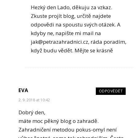
Hezký den Lado, děkuju za vzkaz.
Zkuste projít blog, určitě najdete
odpovědi na spoustu svých otázek. A
kdyby ne, napište mi mail na
jak@petrazahradnici.cz
, ráda poradím,
když budu vědět. Mějte se krásně
EVA
ODPOVĚDĚT
2. 9. 2018 at 10:42
Dobrý den,
máte moc pěkný blog o zahradě.
Zahradničení metodou pokus-omyl není