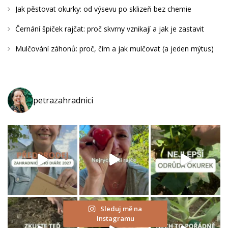
N
Jak pěstovat okurky: od výsevu po sklizeň bez chemie
Í
Černání špiček rajčat: proč skvrny vznikají a jak je zastavit
(
O
Mulčování záhonů: proč, čím a jak mulčovat (a jeden mýtus)
K
U
R
petrazahradnici
E
K
)
.
J
A
K
N
Sleduj mě na
A
Instagramu