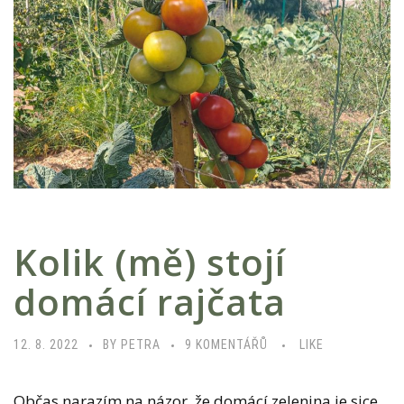
Kolik (mě) stojí
domácí rajčata
U
12. 8. 2022
BY PETRA
9 KOMENTÁŘŮ
LIKE
T
E
Občas narazím na názor, že domácí zelenina je sice