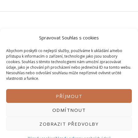
H
O
H
R
© 2026 Veškerý obsah na tomto webu je autorský, bez mého
N
Spravovat Souhlas s cookies
svolení si ho prosím nepůjčujte.
C
Abychom poskytli co nejlepší služby, používáme k ukládání a/nebo
E
přístupu k informacím o zařízení, technologie jako jsou soubory
?
cookies. Souhlas s těmito technologiemi nám umožní zpracovávat
údaje, jako je chování při procházení nebo jedinečná ID na tomto webu.
Nesouhlas nebo odvolání souhlasu může nepříznivě ovlivnit určité
vlastnosti a funkce.
PŘÍJMOUT
Zásady ochrany osobních údajů
ODMÍTNOUT
Obchodní podmínky
Kontakt
ZOBRAZIT PŘEDVOLBY