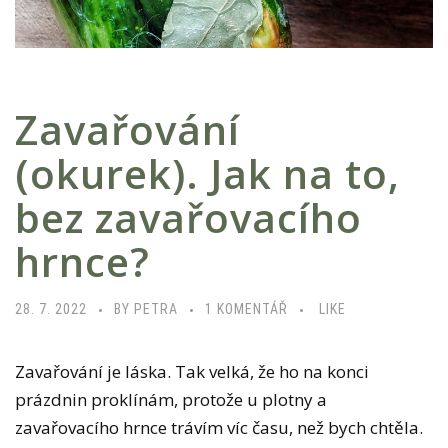
M
Ě
)
S
Zavařování
T
(okurek). Jak na to,
O
J
bez zavařovacího
Í
D
hrnce?
O
M
U
28. 7. 2022
BY PETRA
1 KOMENTÁŘ
LIKE
Á
T
C
E
Zavařování je láska. Tak velká, že ho na konci
Í
X
prázdnin proklínám, protože u plotny a
R
T
zavařovacího hrnce trávím víc času, než bych chtěla.
A