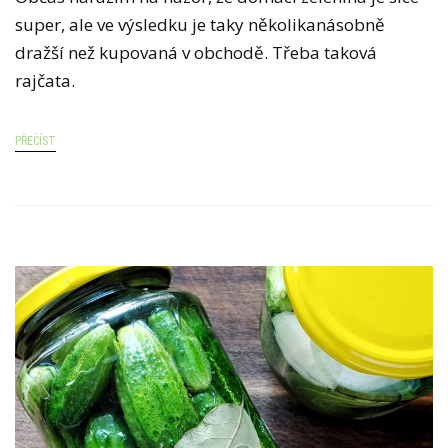
X
super, ale ve výsledku je taky několikanásobně
T
dražší než kupovaná v obchodě. Třeba taková
U
rajčata.
S
N
PŘEČÍST
Á
Z
V
E
M
K
O
L
I
K
(