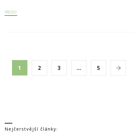
U
J
S
PŘEČÍST
Č
N
A
Á
T
Z
A
V
E
M
1
2
3
…
5
Z
A
V
A
Ř
O
V
Nejčerstvější články:
Á