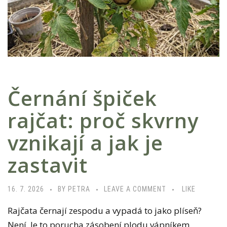
Černání špiček
rajčat: proč skvrny
vznikají a jak je
zastavit
16. 7. 2026
BY PETRA
LEAVE A COMMENT
LIKE
Rajčata černají zespodu a vypadá to jako plíseň?
Není. Je to porucha zásobení plodu vápníkem,