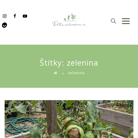
Štítky:
zelenina
→
zelenina