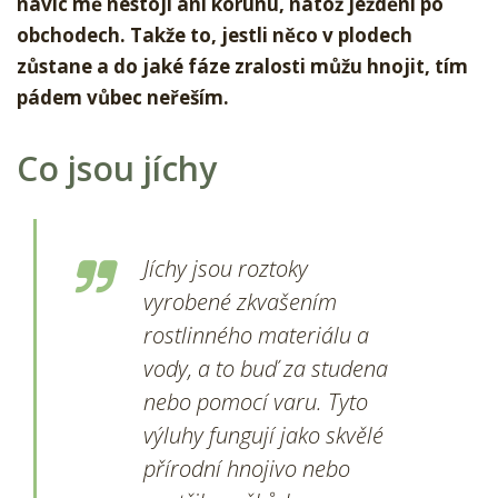
navíc mě nestojí ani korunu, natož ježdění po
obchodech. Takže to, jestli něco v plodech
zůstane a do jaké fáze zralosti můžu hnojit, tím
pádem vůbec neřeším.
Co jsou jíchy
Jíchy jsou roztoky
vyrobené zkvašením
rostlinného materiálu a
vody, a to buď za studena
nebo pomocí varu. Tyto
výluhy fungují jako skvělé
přírodní hnojivo nebo