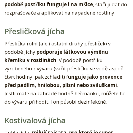
podobě postřiku funguje i na mšice
, stačí ji dát do
rozprašovače a aplikovat na napadené rostliny.
Přesličková jícha
Přeslička rolní (ale i ostatní druhy přesliček) v
podobě jíchy
podporuje látkovou výměnu
křemíku v rostlinách
. V podobě postřiku
vyrobeného z vývaru (vařit přesličku ve vodě aspoň
čtvrt hodiny, pak zchladit) f
unguje jako prevence
před padlím, hnilobou, plísní nebo sviluškami
.
Jestli máte na zahradě hodně heřmánku, můžete ho
do vývaru přihodit. I on působí dezinfekčně.
Kostivalová jícha
Tuhle jíchu
milují rajčata, pro které je super