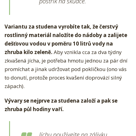
postřik na škůdce.
Variantu za studena vyrobíte tak, že čerstvý
rostlinný materiál naložíte do nádoby a zalijete
dešťovou vodou v poměru 10 litrů vody na
zhruba kilo zeleně.
Aby vznikla cca za dva týdny
zkvašená jícha, je potřeba hmotu jednou za pár dní
promíchat a jinak udržovat pod pokličkou (ono vás
to donutí, protože proces kvašení doprovází silný
zápach).
Vývary se nejprve za studena založí a pak se
zhruba půl hodiny vaří.
Jíchu používejte na zálivku