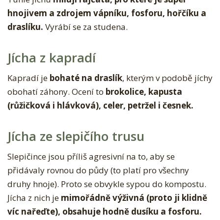
hnojivem a zdrojem vápníku, fosforu, hořčíku a
draslíku.
Vyrábí se za studena.
Jícha z kapradí
Kapradí je
bohaté na draslík
, kterým v podobě jíchy
obohatí záhony. Ocení to
brokolice, kapusta
(růžičková i hlávková), celer, petržel i česnek.
Jícha ze slepičího trusu
Slepičince jsou příliš agresivní na to, aby se
přidávaly rovnou do půdy (to platí pro všechny
druhy hnoje). Proto se obvykle sypou do kompostu.
Jícha z nich je
mimořádně výživná (proto ji klidně
víc nařeďte), obsahuje hodně dusíku a fosforu.