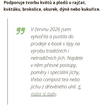
Podporuje tvorbu květů a plodů u rajčat,
květáku, brokolice, okurek, dýně nebo kukuřice.
V červnu 2026 jsem
vytvořila a pustila do
prodeje e-book s tipy na
výrobu tradičních i
netradičních jích. Najdete
v něm přesné postupy,
poměry i speciální jíchy,
třeba compost tea nebo
jíchu z dřevěného uhlí.
K
mání je tady
.