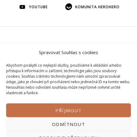
YOUTUBE
KOMUNITA HEROHERO
© 2026 Veškerý obsah na tomto webu je autorský, bez mého
Spravovat Souhlas s cookies
svolení si ho prosím nepůjčujte.
Abychom poskytli co nejlepší služby, používáme k ukládání a/nebo
přístupu k informacím o zařízení, technologie jako jsou soubory
cookies. Souhlas s těmito technologiemi nám umožní zpracovávat
údaje, jako je chování při procházení nebo jedinečná ID na tomto webu.
Nesouhlas nebo odvolání souhlasu může nepříznivě ovlivnit určité
vlastnosti a funkce.
PŘÍJMOUT
Zásady ochrany osobních údajů
ODMÍTNOUT
Obchodní podmínky
Kontakt