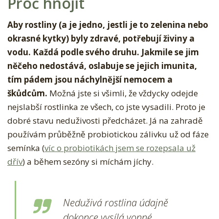
Proč hnojit
Aby rostliny (a je jedno, jestli je to zelenina nebo
okrasné kytky) byly zdravé, potřebují živiny a
vodu. Každá podle svého druhu. Jakmile se jim
něčeho nedostává, oslabuje se jejich imunita,
tím pádem jsou náchylnější nemocem a
škůdcům.
Možná jste si všimli, že vždycky odejde
nejslabší rostlinka ze všech, co jste vysadili. Proto je
dobré stavu neduživosti předcházet. Já na zahradě
používám průběžně probiotickou zálivku už od fáze
semínka (
víc o probiotikách jsem se rozepsala už
dřív
) a během sezóny si míchám jíchy.
Neduživá rostlina údajně
dokonce vysílá vonné