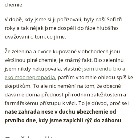
chemie.
V době, kdy jsme si ji pořizovali, byly naší Sofi tři
roky a tak nějak jsme dospěli do fáze hlubšího
uvažování o tom, co jíme.
Že zelenina a ovoce kupované v obchodech jsou
většinou plné chemie, je známý fakt. Bio zeleninu
jsem nikdy nekupovala, vlastně
jsem trendu bio a
eko moc nepropadla
, patřím v tomhle ohledu spíš ke
skeptikům. To ale nic nemění na tom, že obecně
dáváme doma přednost přírodním záležitostem a
farmářskému přístupu k věci. To je důvod, proč se i
naše zahrada nese v duchu #bezchemie od
prvního dne, kdy jsme zapíchli rýč do záhonu
.