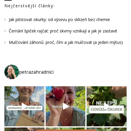
Nejčerstvější články:
Jak pěstovat okurky: od výsevu po sklizeň bez chemie
Černání špiček rajčat: proč skvrny vznikají a jak je zastavit
Mulčování záhonů: proč, čím a jak mulčovat (a jeden mýtus)
petrazahradnici