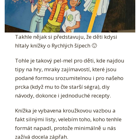
Takhle nějak si představuju, že děti kdysi
hltaly knížky o Rychlých šípech 🙂
Tohle je takový pel-mel pro děti, kde najdou
tipy na hry, mraky zajímavostí, které jsou
podané formou srozumitelnou i pro našeho
prcka (když mu to čte starší ségra), diy
návody, dokonce i jednoduché recepty.
Knížka je vybavena kroužkovou vazbou a fakt
silnými listy, velebím toho, koho tenhle formát
napadl, protože minimálně u nás zažívá docela
zápřah.