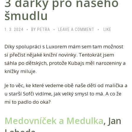
3 dárky pro našeho
šmudlu
1. 3. 2024
BY PETRA
LEAVE A COMMENT
LIKE
Díky spolupráci s Luxorem mám sem tam možnost si
přečíst nějaké knižní novinky. Tentokrát jsem sáhla po
dětských, protože Kubajs měl narozeniny a knížky
miluje.
Je to věc, ke které vedeme obě naše děti od malička a
u starší Sofči vidíme, jak velký smysl to má. A co že mi
to padlo do oka?
Medovníček a Medulka
, Jan