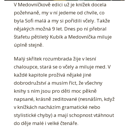
V Medovníčkově edici už je knížek docela
požehnaně, my v ní jedeme od chvíle, co byla
Sofi malá a my si pořídili včely. Takže
nějakých možná 9 let. Dnes po ní přebral
štafetu pětiletý Kubík a Medovníčka miluje
úplně stejně.
Malý skřítek rozumbrada žije v lesní
chaloupce, stará se o včely a miluje med. V
každé kapitole prožívá nějaké jiné
dobrodružství a musím říct, že všechny knihy
s ním jsou pro děti moc pěkně napsané,
krásně zeditované (nesnáším, když v
knížkách nacházím gramatické nebo
stylistické chyby) a mají schopnost vtáhnout
do děje malé i velké čtenáře.