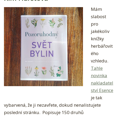
Mám
slabost
pro
jakékoliv
knížky
herbářovit
ého
vzhledu.
Tahle
novinka
nakladatel
ství Esence
je tak
vybarvená, že ji nezavřete, dokud nenalistujete
poslední stránku. Popisuje 150 druhů