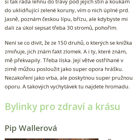
si tak ráda lehnu do trávy pod jejich stín a koukám
do uklidňující zelené koruny, vím o nich úplné prd.
Jasně, poznám českou lípu, břízu, ale kdybyste mi
dali za úkol sepsat třeba 30 stromů, pohořím.
Není se co divit, že ze 150 druhů, o kterých se knížka
zmiňuje, jich znám fakt zlomek. A i ty, které znám,
mě překvapily. Třeba líska. Její větve ostříhané v
zimě můžou posloužit jako super opora hrášku.
Nezakoření jako vrba, ale poskytnou super pružnou
oporu. A takových vychytávek tu najdete hromadu.
Bylinky pro zdraví a krásu
Pip Wallerová