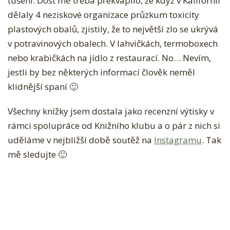
tušení. Dost mě třeba překvapilo, že když v Kalifornii
dělaly 4 neziskové organizace průzkum toxicity
plastových obalů, zjistily, že to největší zlo se ukrývá
v potravinových obalech. V lahvičkách, termoboxech
nebo krabičkách na jídlo z restaurací. No… Nevím,
jestli by bez některých informací člověk neměl
klidnější spaní 🙂
Všechny knížky jsem dostala jako recenzní výtisky v
rámci spolupráce od Knižního klubu a o pár z nich si
uděláme v nejbližší době soutěž na
Instagramu
. Tak
mě sledujte 🙂