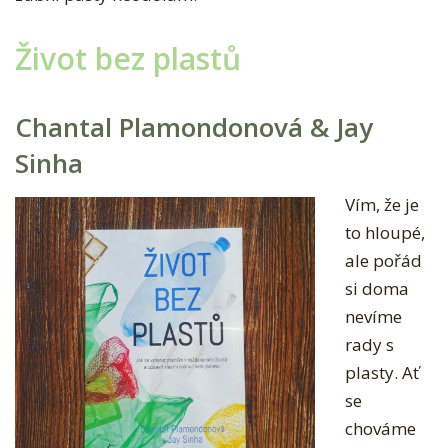
Život bez plastů
Chantal Plamondonová & Jay
Sinha
Vím, že je
to hloupé,
ale pořád
si doma
nevíme
rady s
plasty. Ať
se
chováme