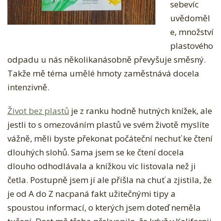
sebevíc
uvědoměl
e, množství
plastového
odpadu u nás několikanásobně převyšuje směsný.
Takže mě téma umělé hmoty zaměstnává docela
intenzivně.
Život bez plastů
je z ranku hodně hutných knížek, ale
jestli to s omezováním plastů ve svém životě myslíte
vážně, měli byste překonat počáteční nechuť ke čtení
dlouhých slohů. Sama jsem se ke čtení docela
dlouho odhodlávala a knížkou víc listovala než ji
četla. Postupně jsem jí ale přišla na chuť a zjistila, že
je od A do Z nacpaná fakt užitečnými tipy a
spoustou informací, o kterých jsem doteď neměla