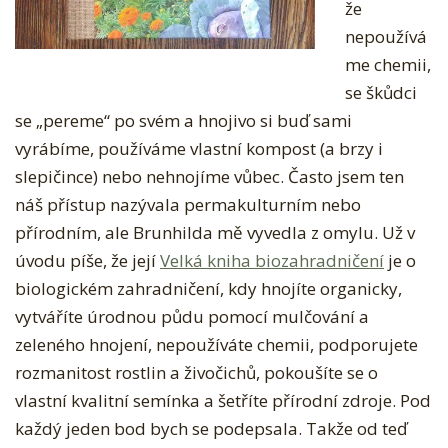
že
nepoužívá
me chemii,
se škůdci
se „pereme“ po svém a hnojivo si buď sami
vyrábíme, používáme vlastní kompost (a brzy i
slepičince) nebo nehnojíme vůbec. Často jsem ten
náš přístup nazývala permakulturním nebo
přírodním, ale Brunhilda mě vyvedla z omylu. Už v
úvodu píše, že její
Velká kniha biozahradničení
je o
biologickém zahradničení, kdy hnojíte organicky,
vytváříte úrodnou půdu pomocí mulčování a
zeleného hnojení, nepoužíváte chemii, podporujete
rozmanitost rostlin a živočichů, pokoušíte se o
vlastní kvalitní semínka a šetříte přírodní zdroje. Pod
každý jeden bod bych se podepsala. Takže od teď