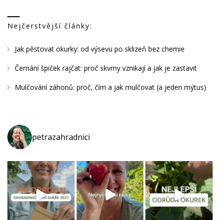
Nejčerstvější články:
Jak pěstovat okurky: od výsevu po sklizeň bez chemie
Černání špiček rajčat: proč skvrny vznikají a jak je zastavit
Mulčování záhonů: proč, čím a jak mulčovat (a jeden mýtus)
petrazahradnici