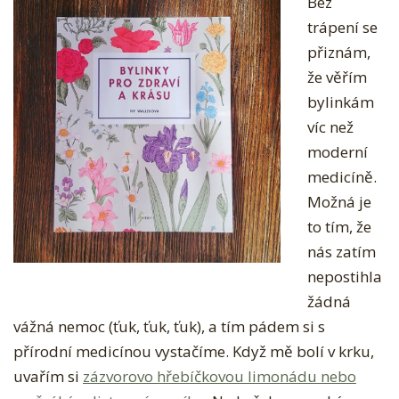
Bez
trápení se
přiznám,
že věřím
bylinkám
víc než
moderní
medicíně.
Možná je
to tím, že
nás zatím
nepostihla
žádná
vážná nemoc (ťuk, ťuk, ťuk), a tím pádem si s
přírodní medicínou vystačíme. Když mě bolí v krku,
uvařím si
zázvorovo hřebíčkovou limonádu nebo