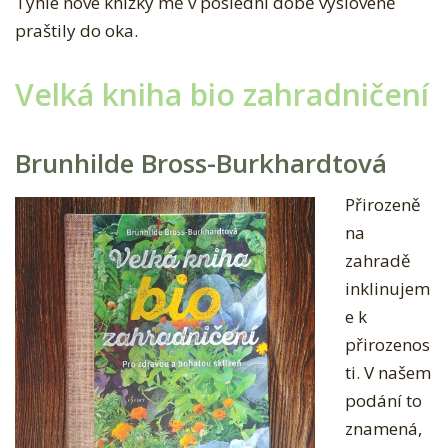
Tyhle nové knížky mě v poslední době vysloveně
praštily do oka.
Velká kniha bio zahradničení
Brunhilde Bross-Burkhardtová
Přirozeně
na
zahradě
inklinujem
e k
přirozenos
ti. V našem
podání to
znamená,