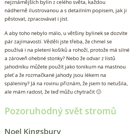
nejznámějších bylin z celého světa, každou
nádherně ilustrovanou a s detailním popisem, jak ji
pěstovat, zpracovávat i jíst.
A aby toho nebylo málo, u většiny bylinek se dozvíte
pár zajímavostí. Věděli jste třeba, že chmel se
používá i na pletení košíků a rohoží, protože má silné
a zároveň ohebné stonky? Nebo že odvar z listů
jahodníku můžete použít jako tonikum na mastnou
pleť a že rozmačkané jahody jsou lékem na
spáleniny? Já na rovinu přiznám, že jsem to netušila,
ale mám radost, že teď můžu chytračit 🙂
Pozoruhodný svět stromů
Noel Kingsbury