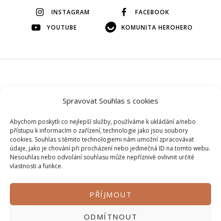
INSTAGRAM
FACEBOOK
YOUTUBE
KOMUNITA HEROHERO
© 2026 Veškerý obsah na tomto webu je autorský, bez mého
Spravovat Souhlas s cookies
svolení si ho prosím nepůjčujte.
Abychom poskytli co nejlepší služby, používáme k ukládání a/nebo
přístupu k informacím o zařízení, technologie jako jsou soubory
cookies. Souhlas s těmito technologiemi nám umožní zpracovávat
údaje, jako je chování při procházení nebo jedinečná ID na tomto webu.
Nesouhlas nebo odvolání souhlasu může nepříznivě ovlivnit určité
vlastnosti a funkce.
PŘÍJMOUT
Zásady ochrany osobních údajů
ODMÍTNOUT