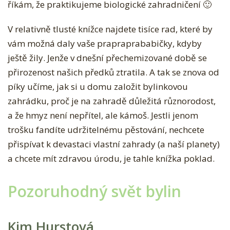
říkám, že praktikujeme biologické zahradničení 🙂
V relativně tlusté knížce najdete tisíce rad, které by
vám možná daly vaše prapraprababičky, kdyby
ještě žily. Jenže v dnešní přechemizované době se
přirozenost našich předků ztratila. A tak se znova od
píky učíme, jak si u domu založit bylinkovou
zahrádku, proč je na zahradě důležitá různorodost,
a že hmyz není nepřítel, ale kámoš. Jestli jenom
trošku fandíte udržitelnému pěstování, nechcete
přispívat k devastaci vlastní zahrady (a naší planety)
a chcete mít zdravou úrodu, je tahle knížka poklad.
Pozoruhodný svět bylin
Kim Hurstová