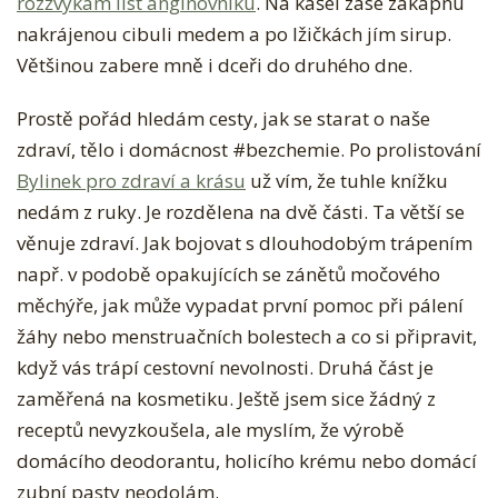
rozžvýkám list angínovníku
. Na kašel zase zakápnu
nakrájenou cibuli medem a po lžičkách jím sirup.
Většinou zabere mně i dceři do druhého dne.
Prostě pořád hledám cesty, jak se starat o naše
zdraví, tělo i domácnost #bezchemie. Po prolistování
Bylinek pro zdraví a krásu
už vím, že tuhle knížku
nedám z ruky. Je rozdělena na dvě části. Ta větší se
věnuje zdraví. Jak bojovat s dlouhodobým trápením
např. v podobě opakujících se zánětů močového
měchýře, jak může vypadat první pomoc při pálení
žáhy nebo menstruačních bolestech a co si připravit,
když vás trápí cestovní nevolnosti. Druhá část je
zaměřená na kosmetiku. Ještě jsem sice žádný z
receptů nevyzkoušela, ale myslím, že výrobě
domácího deodorantu, holicího krému nebo domácí
zubní pasty neodolám.