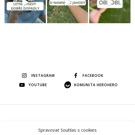
INSTAGRAM
FACEBOOK
YOUTUBE
KOMUNITA HEROHERO
© 2026 Veškerý obsah na tomto webu je autorský, bez mého
Spravovat Souhlas s cookies
svolení si ho prosím nepůjčujte.