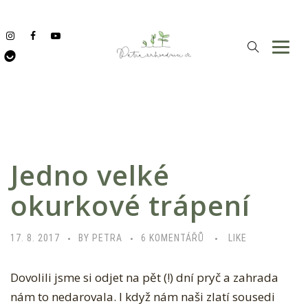
Jedno velké
okurkové trápení
U
17. 8. 2017
BY PETRA
6 KOMENTÁŘŮ
LIKE
T
Dovolili jsme si odjet na pět (!) dní pryč a zahrada
E
nám to nedarovala.
I když nám naši zlatí sousedi
X