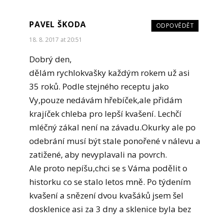
PAVEL ŠKODA
ODPOVĚDĚT
18. 8. 2017 at 20:51
Dobrý den,
dělám rychlokvašky každým rokem už asi
35 roků. Podle stejného receptu jako
Vy,pouze nedávám hřebíček,ale přidám
krajíček chleba pro lepší kvašení. Lechčí
mléčný zákal není na závadu.Okurky ale po
odebrání musí být stale ponořené v nálevu a
zatižené, aby nevyplavali na povrch.
Ale proto nepíšu,chci se s Váma podělit o
historku co se stalo letos mně. Po týdením
kvašení a snězení dvou kvašáků jsem šel
dosklenice asi za 3 dny a sklenice byla bez