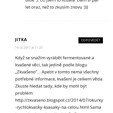
let oraz, než to zkusím znovu :)))
JITKA
ODPOVĚDĚT
19. 8. 2017 at 11:25
Když se snažím vyrábět fermentované a
kvašené věci, tak jedině podle blogu
„Zkvašeno“… Apetit v tomto nemá všechny
potřebné informace, kvašení je celkem věda.
Zkuste hledat tady, kde by mohl být
problém:
http://zkvaseno.blogspot.cz/2014/07/okurky
-rychlokvasky-kvasaky-na-celou.html
Sama