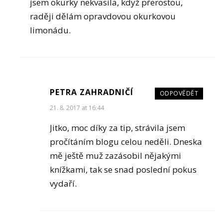
jsem okurky nekvasila, když přerostou,
raději dělám opravdovou okurkovou
limonádu.
PETRA ZAHRADNIČÍ
ODPOVĚDĚT
21. 8. 2017 at 16:44
Jitko, moc díky za tip, strávila jsem
pročítáním blogu celou neděli. Dneska
mě ještě muž zazásobil nějakými
knížkami, tak se snad poslední pokus
vydaří.