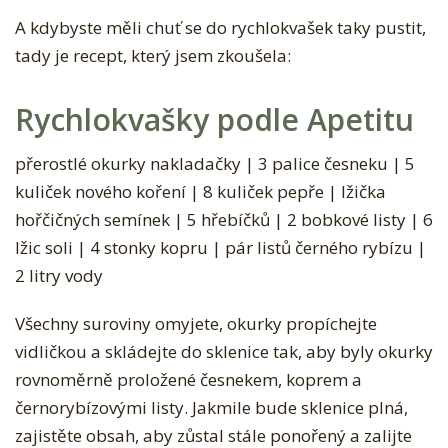
N
A kdybyste měli chuť se do rychlokvašek taky pustit,
Í
tady je recept, který jsem zkoušela:
Rychlokvašky podle Apetitu
přerostlé okurky nakladačky | 3 palice česneku | 5
kuliček nového koření | 8 kuliček pepře | lžička
hořčičných semínek | 5 hřebíčků | 2 bobkové listy | 6
lžic soli | 4 stonky kopru | pár listů černého rybízu |
2 litry vody
Všechny suroviny omyjete, okurky propíchejte
vidličkou a skládejte do sklenice tak, aby byly okurky
rovnoměrně proložené česnekem, koprem a
černorybízovými listy. Jakmile bude sklenice plná,
zajistěte obsah, aby zůstal stále ponořený a zalijte