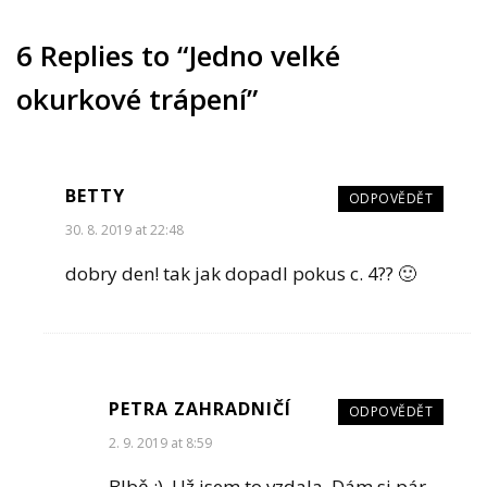
6 Replies to “Jedno velké
okurkové trápení”
BETTY
ODPOVĚDĚT
30. 8. 2019 at 22:48
dobry den! tak jak dopadl pokus c. 4?? 🙂
PETRA ZAHRADNIČÍ
ODPOVĚDĚT
2. 9. 2019 at 8:59
Blbě :). Už jsem to vzdala. Dám si pár