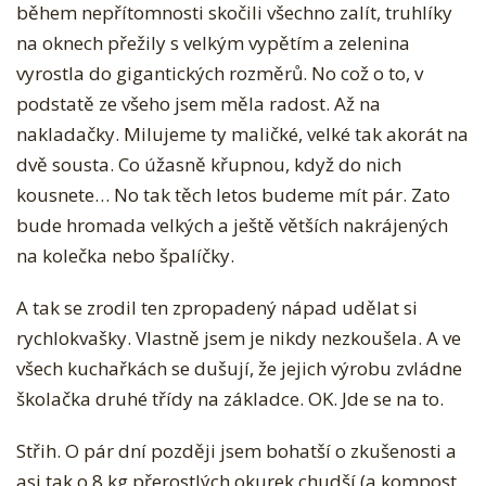
během nepřítomnosti skočili všechno zalít, truhlíky
T
na oknech přežily s velkým vypětím a zelenina
U
vyrostla do gigantických rozměrů. No což o to, v
S
podstatě ze všeho jsem měla radost. Až na
N
nakladačky. Milujeme ty maličké, velké tak akorát na
Á
dvě sousta. Co úžasně křupnou, když do nich
Z
kousnete… No tak těch letos budeme mít pár. Zato
V
bude hromada velkých a ještě větších nakrájených
E
na kolečka nebo špalíčky.
M
J
A tak se zrodil ten zpropadený nápad udělat si
E
rychlokvašky. Vlastně jsem je nikdy nezkoušela. A ve
D
všech kuchařkách se dušují, že jejich výrobu zvládne
N
školačka druhé třídy na základce. OK. Jde se na to.
O
V
Střih. O pár dní později jsem bohatší o zkušenosti a
E
asi tak o 8 kg přerostlých okurek chudší (a kompost