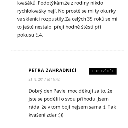
kvašáků. Podotýkám.že z rodiny nikdo
rychlokvašky nejí. No prostě se mi ty okurky
ve sklenici rozpustily.Za celých 35 roků se mi
to ještě nestalo. přeji hodně štěstí při
pokusu č.4.
PETRA ZAHRADNIČÍ
ODPOVĚDĚT
21. 8. 2017 at 16:42
Dobrý den Pavle, moc děkuji za to, že
jste se podělil o svou příhodu. Jsem
ráda, že v tom boji nejsem sama :). Tak
kvašení zdar :)))