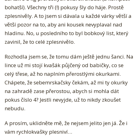
L
bohatší). Všechny tři (!) pokusy šly do háje. Prostě
K
zplesnivěly. A to jsem si dávala u každé várky větší a
É
větší pozor na to, aby ani kousek nevyplaval nad
O
hladinu. No, u posledního to byl bobkový list, který
K
zavinil, že to celé zplesnivělo.
U
R
Rozhodla jsem se, že tomu dám ještě jednu šanci. Na
K
lince už mi stojí kvašák půjčený od babičky, co se
O
celý třese, až ho naplním přerostlými okurkami.
V
Chápete, že sebemrskačsky čekám, až mi ty okurky
É
na zahradě zase přerostou, abych si mohla dát
T
pokus číslo 4? Jestli nevyjde, už to nikdy zkoušet
R
nebudu.
Á
A prosím, uklidněte mě, že nejsem jelito jen já. Že i
P
vám rychlokvašky plesniví…
E