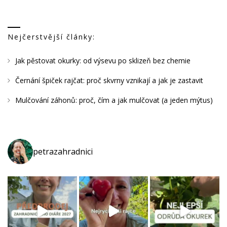
Nejčerstvější články:
Jak pěstovat okurky: od výsevu po sklizeň bez chemie
Černání špiček rajčat: proč skvrny vznikají a jak je zastavit
Mulčování záhonů: proč, čím a jak mulčovat (a jeden mýtus)
petrazahradnici