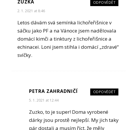
ZUZKA
ODPOVĚDĚT
2. 1. 2021 at 8:46
Letos dávám svá semínka lichořeřišnice v
sáčku jako PF a na Vánoce jsem nadělovala
domácí kimči a tinktury z lichořeřišnice a
echinacei. Loni jsem stihla i domácí „zdravé“
svíčky.
PETRA ZAHRADNIČÍ
ODPOVĚDĚT
5. 1. 2021 at 12:44
Zuzko, to je super! Doma vyrobené
dárky jsou prostě nejlepší. My jich taky
pár dostali a musím říct, že měly