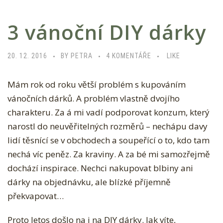
3 vánoční DIY dárky
U
20. 12. 2016
BY PETRA
4 KOMENTÁŘE
LIKE
T
Mám rok od roku větší problém s kupováním
E
vánočních dárků. A problém vlastně dvojího
X
charakteru.
Za á mi vadí podporovat konzum, který
T
narostl do neuvěřitelných rozměrů – nechápu davy
U
lidí těsnící se v obchodech a soupeřící o to, kdo tam
S
nechá víc peněz. Za kraviny. A za bé mi samozřejmě
N
dochází inspirace. Nechci nakupovat blbiny ani
Á
dárky na objednávku, ale blízké příjemně
Z
překvapovat…
V
E
Proto letos došlo na i na DIY dárky. Jak víte,
M