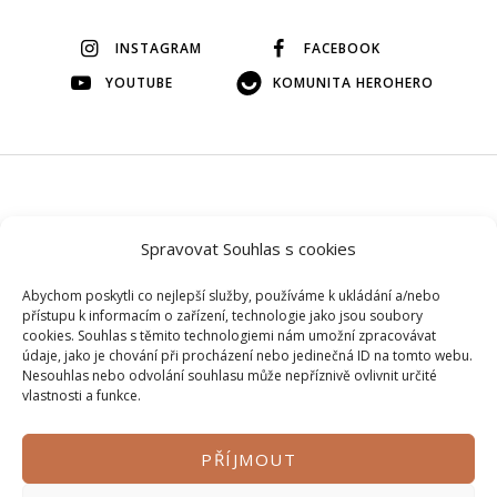
INSTAGRAM
FACEBOOK
YOUTUBE
KOMUNITA HEROHERO
© 2026 Veškerý obsah na tomto webu je autorský, bez mého
Spravovat Souhlas s cookies
svolení si ho prosím nepůjčujte.
Abychom poskytli co nejlepší služby, používáme k ukládání a/nebo
přístupu k informacím o zařízení, technologie jako jsou soubory
cookies. Souhlas s těmito technologiemi nám umožní zpracovávat
údaje, jako je chování při procházení nebo jedinečná ID na tomto webu.
Nesouhlas nebo odvolání souhlasu může nepříznivě ovlivnit určité
vlastnosti a funkce.
PŘÍJMOUT