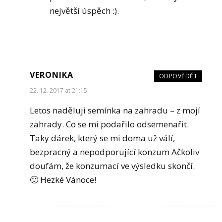
největší úspěch :).
VERONIKA
ODPOVĚDĚT
22. 12. 2017 at 21:15
Letos naděluji semínka na zahradu – z mojí
zahrady. Co se mi podařilo odsemenařit.
Taky dárek, který se mi doma už válí,
bezpracný a nepodporující konzum Ačkoliv
doufám, že konzumací ve výsledku skončí.
🙂 Hezké Vánoce!