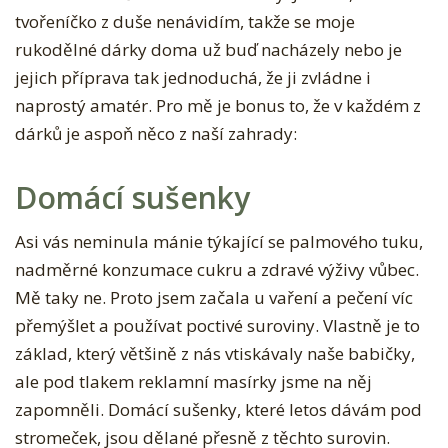
tvořeníčko z duše nenávidím, takže se moje
3
rukodělné dárky doma už buď nacházely nebo je
V
jejich příprava tak jednoduchá, že ji zvládne i
Á
naprostý amatér. Pro mě je bonus to, že v každém z
N
dárků je aspoň něco z naší zahrady:
O
Č
Domácí sušenky
N
Í
Asi vás neminula mánie týkající se palmového tuku,
D
nadměrné konzumace cukru a zdravé výživy vůbec.
I
Mě taky ne. Proto jsem začala u vaření a pečení víc
Y
přemýšlet a používat poctivé suroviny. Vlastně je to
D
základ, který většině z nás vtiskávaly naše babičky,
Á
ale pod tlakem reklamní masírky jsme na něj
R
zapomněli. Domácí sušenky, které letos dávám pod
K
stromeček, jsou dělané přesně z těchto surovin.
Y