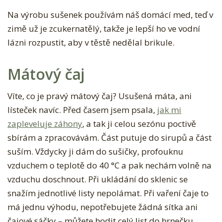
Na výrobu sušenek používám náš domácí med, teď v
zimě už je zcukernatělý, takže je lepší ho ve vodní
lázni rozpustit, aby v těstě nedělal brikule.
Mátový čaj
Víte, co je pravý mátový čaj? Usušená máta, ani
lísteček navíc. Před časem jsem psala,
jak mi
zapleveluje záhony
, a tak ji celou sezónu poctivě
sbírám a zpracovávám. Část putuje do sirupů a část
suším. Vždycky ji dám do sušičky, profouknu
vzduchem o teplotě do 40 °C a pak nechám volně na
vzduchu doschnout. Při ukládání do sklenic se
snažím jednotlivé listy nepolámat. Při vaření čaje to
má jednu výhodu, nepotřebujete žádná sítka ani
čajové sáčky – můžete hodit celý list do hrnečku