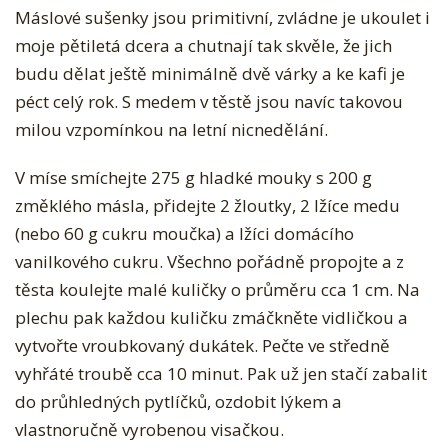
Máslové sušenky jsou primitivní, zvládne je ukoulet i
moje pětiletá dcera a chutnají tak skvěle, že jich
budu dělat ještě minimálně dvě várky a ke kafi je
péct celý rok. S medem v těstě jsou navíc takovou
milou vzpomínkou na letní nicnedělání.
V míse smíchejte 275 g hladké mouky s 200 g
změklého másla, přidejte 2 žloutky, 2 lžíce medu
(nebo 60 g cukru moučka) a lžíci domácího
vanilkového cukru. Všechno pořádně propojte a z
těsta koulejte malé kuličky o průměru cca 1 cm. Na
plechu pak každou kuličku zmáčkněte vidličkou a
vytvořte vroubkovaný dukátek. Pečte ve středně
vyhřáté troubě cca 10 minut. Pak už jen stačí zabalit
do průhledných pytlíčků, ozdobit lýkem a
vlastnoručně vyrobenou visačkou.