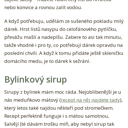
nebo konvice a rovnou zalít vodou.
A když potřebuju, udělám ze sušeného pokladu milý
dárek. Hrst listů nasypu do celofánového pytlíčku,
převážu mašlí a nadepíšu. Zabere to asi tak minutu,
takže vhodné i pro ty, co potřebují dárek opravdu na
poslední chvíli. A když k tomu přidáte ještě skleničku
domácího medu, je to dárek k sežrání.
Bylinkový sirup
Sirupy z bylinek mám moc ráda. Nejoblíbenější je u
nás meduňkovo mátový (
recept na něj najdete tady
),
který letos také najdou někteří pod stromečkem.
Recept perfektně funguje i s mátou samotnou,
šalvějí (té dávám trošku míň, aby nebyl sirup tak