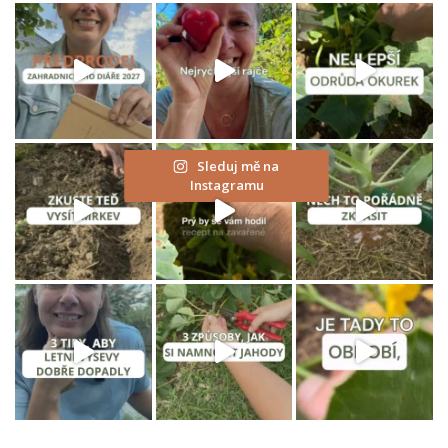
K
.
K
O
N
E
Sleduj mě na
Č
Instagramu
N
Ě
!