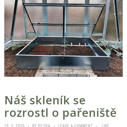
E
M
J
A
K
P
Ř
I
P
R
A
V
Náš skleník se
I
T
rozrostl o pařeniště
S
K
10. 3. 2020
BY PETRA
LEAVE A COMMENT
LIKE