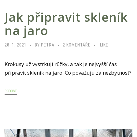
Jak připravit skleník
na jaro
U
28. 1. 2021
BY PETRA
2 KOMENTÁŘE
LIKE
T
E
Krokusy už vystrkují růžky, a tak je nejvyšší čas
X
připravit skleník na jaro. Co považuju za nezbytnost?
T
U
PŘEČÍST
S
N
Á
Z
V