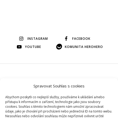
INSTAGRAM
FACEBOOK
YOUTUBE
KOMUNITA HEROHERO
© 2026 Veškerý obsah na tomto webu je autorský, bez mého
Spravovat Souhlas s cookies
svolení si ho prosím nepůjčujte.
Abychom poskytli co nejlepší služby, používáme k ukládání a/nebo
přístupu k informacím o zařízení, technologie jako jsou soubory
cookies. Souhlas s těmito technologiemi nám umožní zpracovávat
údaje, jako je chování při procházení nebo jedinečná ID na tomto webu.
Nesouhlas nebo odvolání souhlasu může nepříznivě ovlivnit určité