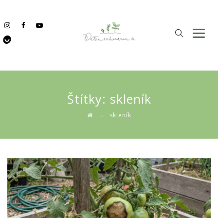
Štítky:
skleník
→
skleník