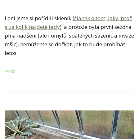
L
E
Loni jsme si pořídili skleník (
článek o tom, jaký, proč
N
a za kolik najdete tady
), a protože byla první sezóna
Í
plná nadšení (ale i omylů, spálených sazenic a invaze
K
mšic), nemůžeme se dočkat, jak to bude probíhat
N
letos.
A
J
A
PŘEČÍST
R
O