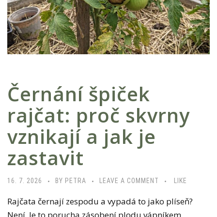
Černání špiček
rajčat: proč skvrny
vznikají a jak je
zastavit
16. 7. 2026
BY PETRA
LEAVE A COMMENT
LIKE
Rajčata černají zespodu a vypadá to jako plíseň?
Není. Je to porucha zásobení plodu vápníkem,