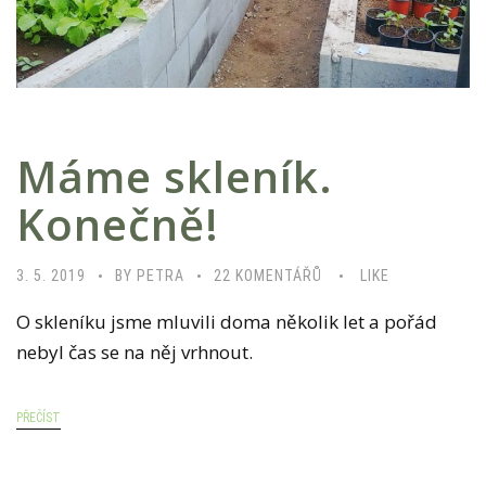
Máme skleník.
Konečně!
U
3. 5. 2019
BY PETRA
22 KOMENTÁŘŮ
LIKE
T
O skleníku jsme mluvili doma několik let a pořád
E
nebyl čas se na něj vrhnout.
X
T
PŘEČÍST
U
S