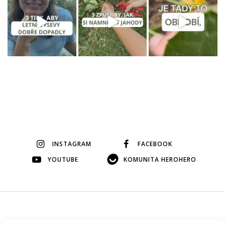
INSTAGRAM
FACEBOOK
YOUTUBE
KOMUNITA HEROHERO
© 2026 Veškerý obsah na tomto webu je autorský, bez mého