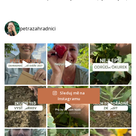
K
S
E
petrazahradnici
S
L
E
P
I
C
E
M
Sleduj mě na
I
Instagramu