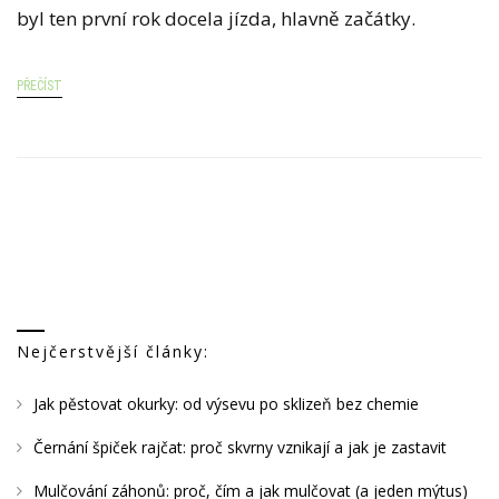
T
byl ten první rok docela jízda, hlavně začátky.
U
S
PŘEČÍST
N
Á
Z
V
E
M
P
R
Nejčerstvější články:
V
N
Jak pěstovat okurky: od výsevu po sklizeň bez chemie
Í
Černání špiček rajčat: proč skvrny vznikají a jak je zastavit
R
O
Mulčování záhonů: proč, čím a jak mulčovat (a jeden mýtus)