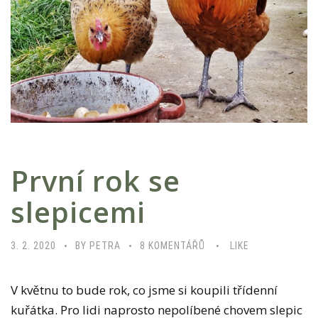
První rok se
slepicemi
U
3. 2. 2020
BY PETRA
8 KOMENTÁŘŮ
LIKE
T
E
V květnu to bude rok, co jsme si koupili třídenní
X
kuřátka. Pro lidi naprosto nepolíbené chovem slepic