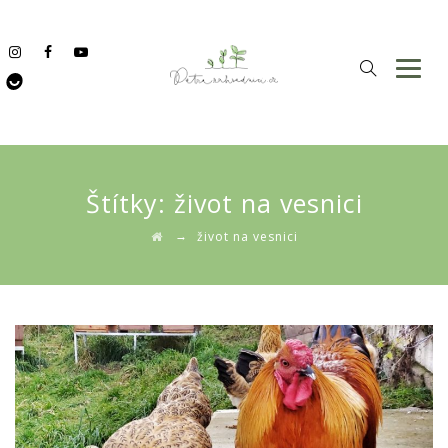
Štítky:
život na vesnici
→
život na vesnici