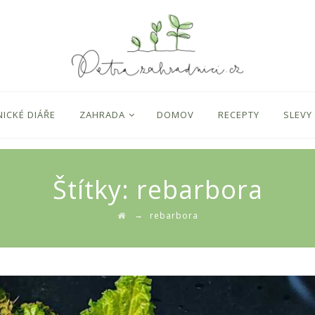
ICKÉ DIÁŘE
ZAHRADA
DOMOV
RECEPTY
SLEVY
Štítky:
rebarbora
→
rebarbora