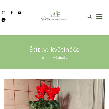
Štítky:
květináče
→
květináče