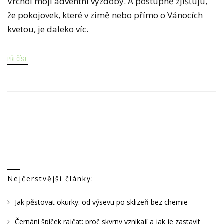
Vrchol mojí adventní výzdoby. A postupně zjišťuju,
že pokojovek, které v zimě nebo přímo o Vánocích
kvetou, je daleko víc.
PŘEČÍST
Nejčerstvější články:
Jak pěstovat okurky: od výsevu po sklizeň bez chemie
Černání špiček rajčat: proč skvrny vznikají a jak je zastavit