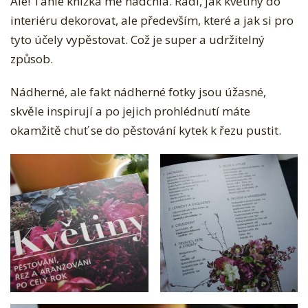
Ale! Tahle knížka mě nadchla. Radí, jak květiny do
interiéru dekorovat, ale především, které a jak si pro
tyto účely vypěstovat. Což je super a udržitelný
způsob.
Nádherné, ale fakt nádherné fotky jsou úžasné,
skvěle inspirují a po jejich prohlédnutí máte
okamžitě chuť se do pěstování kytek k řezu pustit.