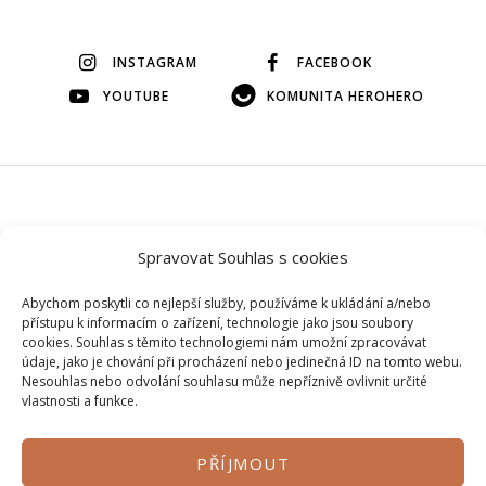
INSTAGRAM
FACEBOOK
YOUTUBE
KOMUNITA HEROHERO
© 2026 Veškerý obsah na tomto webu je autorský, bez mého
Spravovat Souhlas s cookies
svolení si ho prosím nepůjčujte.
Abychom poskytli co nejlepší služby, používáme k ukládání a/nebo
přístupu k informacím o zařízení, technologie jako jsou soubory
cookies. Souhlas s těmito technologiemi nám umožní zpracovávat
údaje, jako je chování při procházení nebo jedinečná ID na tomto webu.
Nesouhlas nebo odvolání souhlasu může nepříznivě ovlivnit určité
vlastnosti a funkce.
PŘÍJMOUT