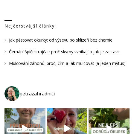
Nejčerstvější články:
Jak pěstovat okurky: od výsevu po sklizeň bez chemie
Černání špiček rajčat: proč skvrny vznikají a jak je zastavit
Mulčování záhonů: proč, čím a jak mulčovat (a jeden mýtus)
petrazahradnici