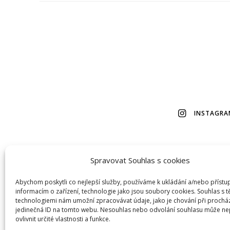
INSTAGRA
Spravovat Souhlas s cookies
© 2026 Veškerý obsah na tomto webu je autorský, bez m
Abychom poskytli co nejlepší služby, používáme k ukládání a/nebo přístu
informacím o zařízení, technologie jako jsou soubory cookies. Souhlas s 
ho prosím nepůjčujte.
technologiemi nám umožní zpracovávat údaje, jako je chování při prochá
jedinečná ID na tomto webu. Nesouhlas nebo odvolání souhlasu může ne
ovlivnit určité vlastnosti a funkce.