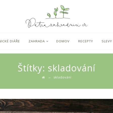
ICKÉ DIÁŘE
ZAHRADA
DOMOV
RECEPTY
SLEVY
Štítky:
skladování
→
skladování