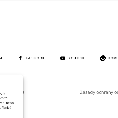
M
FACEBOOK
YOUTUBE
KOMU
Zásady ochrany o
ého svolení si
pu k
těmito
zení nebo
příznivě