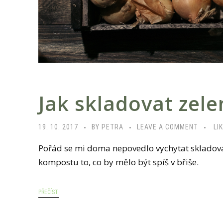
Jak skladovat zele
19. 10. 2017
BY PETRA
LEAVE A COMMENT
LI
Pořád se mi doma nepovedlo vychytat skladován
kompostu to, co by mělo být spíš v břiše.
PŘEČÍST