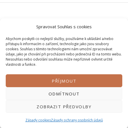
© 2026 Veškerý obsah na tomto webu je autorský, bez mého
Spravovat Souhlas s cookies
svolení si ho prosím nepůjčujte.
Abychom poskytli co nejlepší služby, používáme k ukládání a/nebo
přístupu k informacím o zařízení, technologie jako jsou soubory
cookies. Souhlas s těmito technologiemi nám umožní zpracovávat
údaje, jako je chování při procházení nebo jedinečná ID na tomto webu.
Nesouhlas nebo odvolání souhlasu může nepříznivě ovlivnit určité
vlastnosti a funkce.
PŘÍJMOUT
Zásady ochrany osobních údajů
ODMÍTNOUT
Obchodní podmínky
Kontakt
ZOBRAZIT PŘEDVOLBY
Zásady cookies
Zásady ochrany osobních údajů