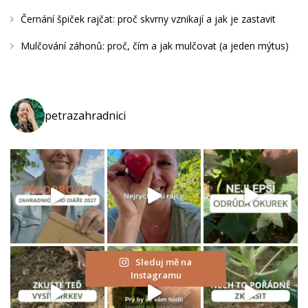
Černání špiček rajčat: proč skvrny vznikají a jak je zastavit
Mulčování záhonů: proč, čím a jak mulčovat (a jeden mýtus)
petrazahradnici
Sleduj mě na
Instagramu