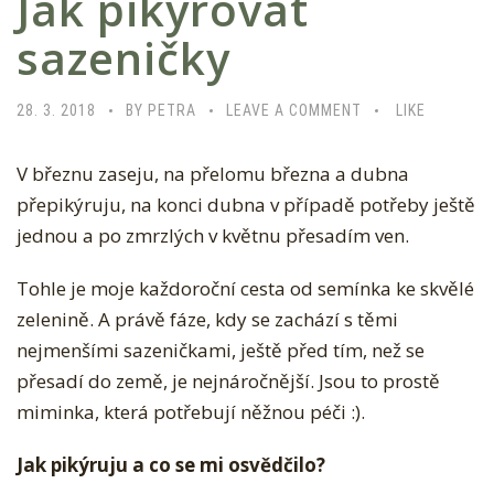
Jak pikýrovat
sazeničky
28. 3. 2018
BY PETRA
LEAVE A COMMENT
LIKE
V březnu zaseju, na přelomu března a dubna
přepikýruju, na konci dubna v případě potřeby ještě
jednou a po zmrzlých v květnu přesadím ven.
Tohle je moje každoroční cesta od semínka ke skvělé
zelenině. A právě fáze, kdy se zachází s těmi
nejmenšími sazeničkami, ještě před tím, než se
přesadí do země, je nejnáročnější. Jsou to prostě
miminka, která potřebují něžnou péči :).
Jak pikýruju a co se mi osvědčilo?