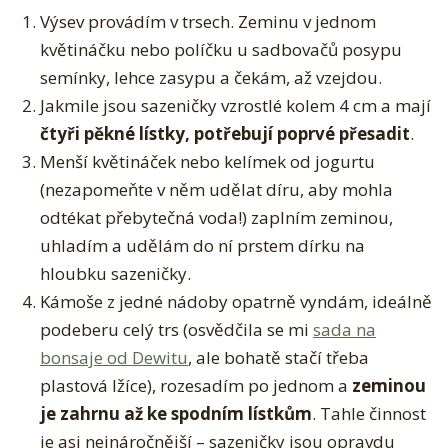
Výsev provádím v trsech. Zeminu v jednom
květináčku nebo políčku u sadbovačů posypu
semínky, lehce zasypu a čekám, až vzejdou.
Jakmile jsou sazeničky vzrostlé kolem 4 cm a mají
čtyři pěkné lístky, potřebují poprvé přesadit
.
Menší květináček nebo kelímek od jogurtu
(nezapomeňte v něm udělat díru, aby mohla
odtékat přebytečná voda!) zaplním zeminou,
uhladím a udělám do ní prstem dírku na
hloubku sazeničky.
Kámoše z jedné nádoby opatrně vyndám, ideálně
podeberu celý trs (osvědčila se mi
sada na
bonsaje od De
witu
, ale bohatě stačí třeba
plastová lžíce), rozesadím po jednom a
zeminou
je zahrnu až ke spodním lístkům
. Tahle činnost
je asi nejnáročnější – sazeničky jsou opravdu