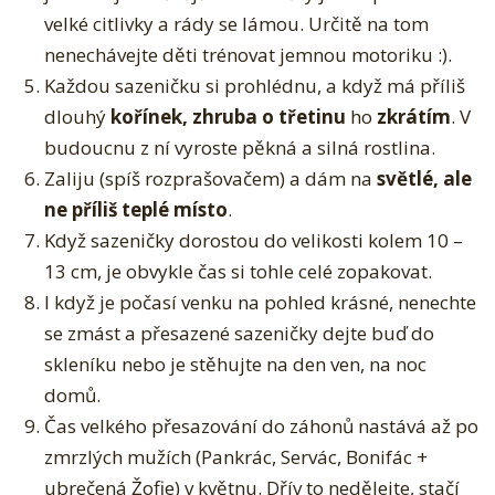
velké citlivky a rády se lámou. Určitě na tom
nenechávejte děti trénovat jemnou motoriku :).
Každou sazeničku si prohlédnu, a když má příliš
dlouhý
kořínek, zhruba o třetinu
ho
zkrátím
. V
budoucnu z ní vyroste pěkná a silná rostlina.
Zaliju (spíš rozprašovačem) a dám na
světlé, ale
ne příliš teplé místo
.
Když sazeničky dorostou do velikosti kolem 10 –
13 cm, je obvykle čas si tohle celé zopakovat.
I když je počasí venku na pohled krásné, nenechte
se zmást a přesazené sazeničky dejte buď do
skleníku nebo je stěhujte na den ven, na noc
domů.
Čas velkého přesazování do záhonů nastává až po
zmrzlých mužích (Pankrác, Servác, Bonifác +
ubrečená Žofie) v květnu. Dřív to nedělejte, stačí