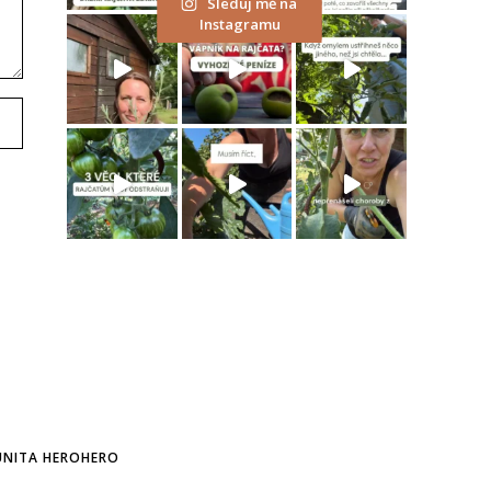
Sleduj mě na
Instagramu
NITA HEROHERO