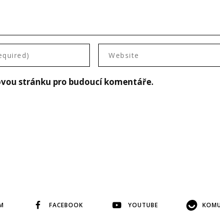
bovou stránku pro budoucí komentáře.
M
FACEBOOK
YOUTUBE
KOMU