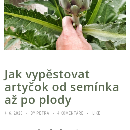
Jak vypěstovat
artyčok od semínka
až po plody
U
4. 6. 2020
BY PETRA
4 KOMENTÁŘE
LIKE
T
E