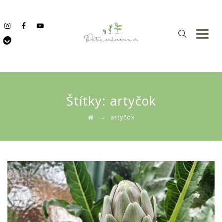
Štítky:
artyčok
→
artyčok