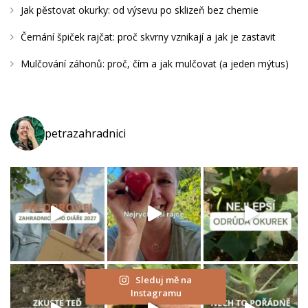
Jak pěstovat okurky: od výsevu po sklizeň bez chemie
Ě
Černání špiček rajčat: proč skvrny vznikají a jak je zastavit
S
T
Mulčování záhonů: proč, čím a jak mulčovat (a jeden mýtus)
O
V
A
petrazahradnici
T
A
R
T
Y
Č
O
K
Sleduj mě na
O
Instagramu
D