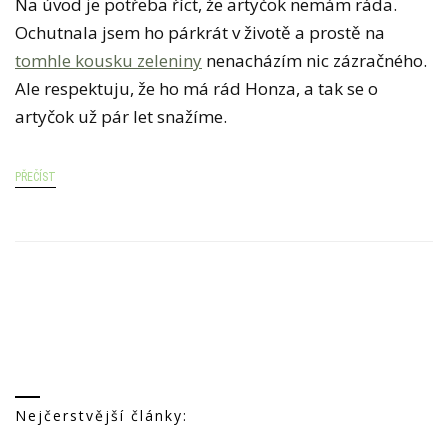
Na úvod je potřeba říct, že artyčok nemám ráda.
X
Ochutnala jsem ho párkrát v životě a prostě na
T
tomhle kousku zeleniny
nenacházím nic zázračného.
U
Ale respektuju, že ho má rád Honza, a tak se o
S
artyčok už pár let snažíme.
N
Á
PŘEČÍST
Z
V
E
M
J
A
K
V
Nejčerstvější články:
Y
P