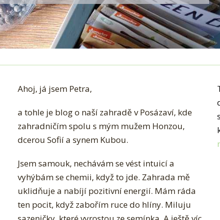
Ahoj, já jsem Petra,
a tohle je blog o naší zahradě v Posázaví, kde
zahradničím spolu s mým mužem Honzou,
dcerou Sofií a synem Kubou.
Jsem samouk, nechávám se vést intuicí a
vyhýbám se chemii, když to jde. Zahrada mě
uklidňuje a nabíjí pozitivní energií. Mám ráda
ten pocit, když zabořím ruce do hlíny. Miluju
sazeničky, které vyrostou ze semínka. A ještě víc