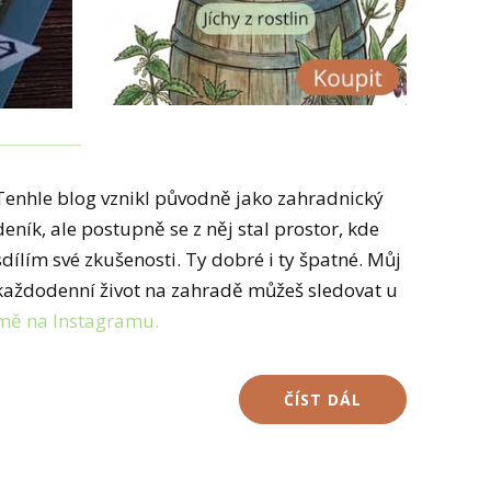
Tenhle blog vznikl původně jako zahradnický
deník, ale postupně se z něj stal prostor, kde
sdílím své zkušenosti. Ty dobré i ty špatné. Můj
každodenní život na zahradě můžeš sledovat u
mě na Instagramu.
ČÍST DÁL