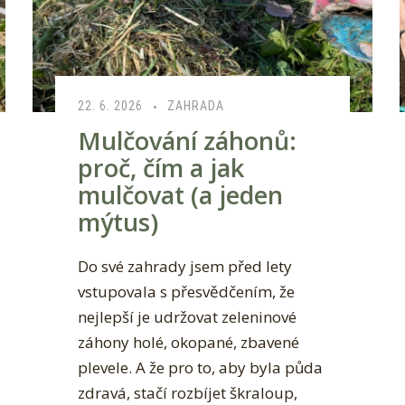
22. 6. 2026
ZAHRADA
Mulčování záhonů:
proč, čím a jak
mulčovat (a jeden
mýtus)
Do své zahrady jsem před lety
vstupovala s přesvědčením, že
nejlepší je udržovat zeleninové
záhony holé, okopané, zbavené
plevele. A že pro to, aby byla půda
zdravá, stačí rozbíjet škraloup,