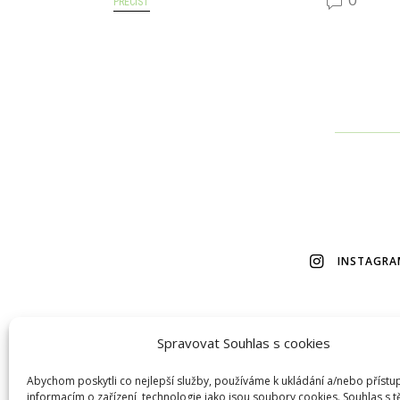
PŘEČÍST
INSTAGRA
Spravovat Souhlas s cookies
© 2026 Veškerý obsah na tomto webu je autorský, bez m
Abychom poskytli co nejlepší služby, používáme k ukládání a/nebo přístu
informacím o zařízení, technologie jako jsou soubory cookies. Souhlas s 