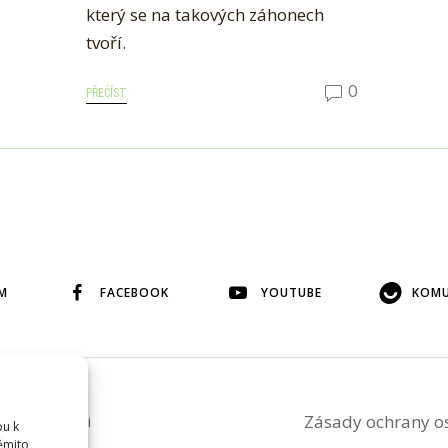
který se na takových záhonech
tvoří.
0
PŘEČÍST
M
FACEBOOK
YOUTUBE
KOMU
Zásady ochrany o
ého svolení si
pu k
těmito