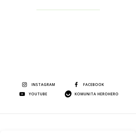
INSTAGRAM
FACEBOOK
YOUTUBE
KOMUNITA HEROHERO
© 2026 Veškerý obsah na tomto webu je autorský, bez mého