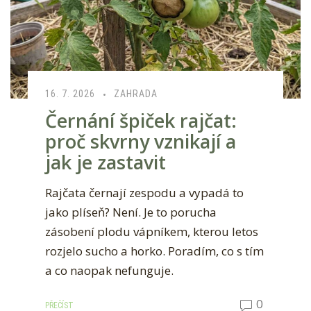
16. 7. 2026
ZAHRADA
Černání špiček rajčat:
proč skvrny vznikají a
jak je zastavit
Rajčata černají zespodu a vypadá to
jako plíseň? Není. Je to porucha
zásobení plodu vápníkem, kterou letos
rozjelo sucho a horko. Poradím, co s tím
a co naopak nefunguje.
0
PŘEČÍST