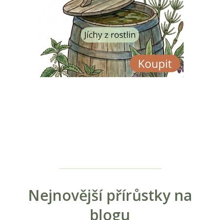
Nejnovější přírůstky na
blogu