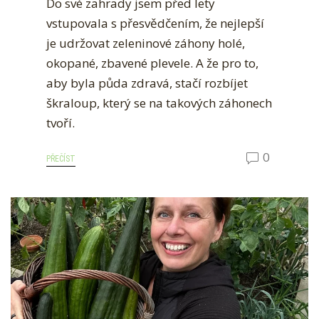
Do své zahrady jsem před lety
vstupovala s přesvědčením, že nejlepší
je udržovat zeleninové záhony holé,
okopané, zbavené plevele. A že pro to,
aby byla půda zdravá, stačí rozbíjet
škraloup, který se na takových záhonech
tvoří.
0
PŘEČÍST