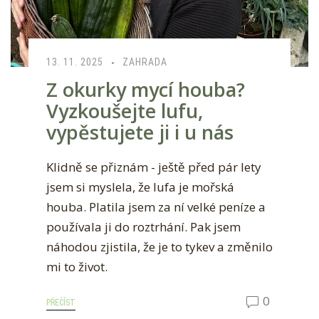
13. 11. 2025
ZAHRADA
Z okurky mycí houba?
Vyzkoušejte lufu,
vypěstujete ji i u nás
Klidně se přiznám - ještě před pár lety
jsem si myslela, že lufa je mořská
houba. Platila jsem za ní velké peníze a
používala ji do roztrhání. Pak jsem
náhodou zjistila, že je to tykev a změnilo
mi to život.
0
PŘEČÍST