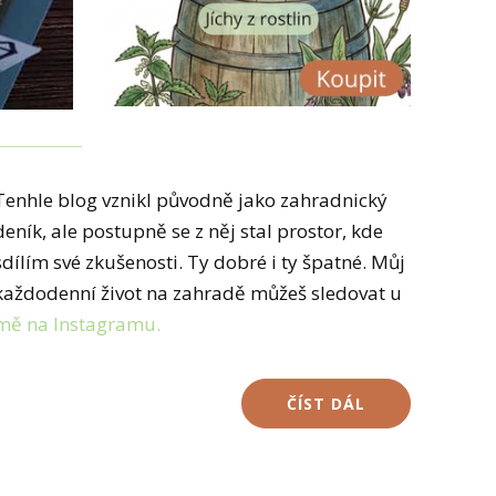
Tenhle blog vznikl původně jako zahradnický
deník, ale postupně se z něj stal prostor, kde
sdílím své zkušenosti. Ty dobré i ty špatné. Můj
každodenní život na zahradě můžeš sledovat u
mě na Instagramu.
ČÍST DÁL