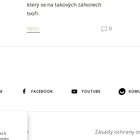
který se na takových záhonech
tvoří.
0
PŘEČÍST
M
FACEBOOK
YOUTUBE
KOMU
Zásady ochrany o
ého svolení si
pu k
těmito