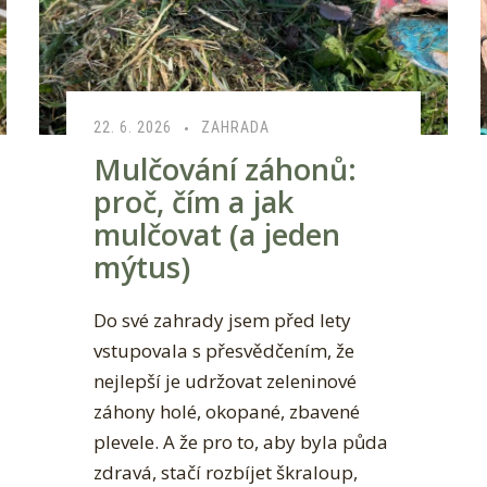
22. 6. 2026
ZAHRADA
Mulčování záhonů:
proč, čím a jak
mulčovat (a jeden
mýtus)
Do své zahrady jsem před lety
vstupovala s přesvědčením, že
nejlepší je udržovat zeleninové
záhony holé, okopané, zbavené
plevele. A že pro to, aby byla půda
zdravá, stačí rozbíjet škraloup,