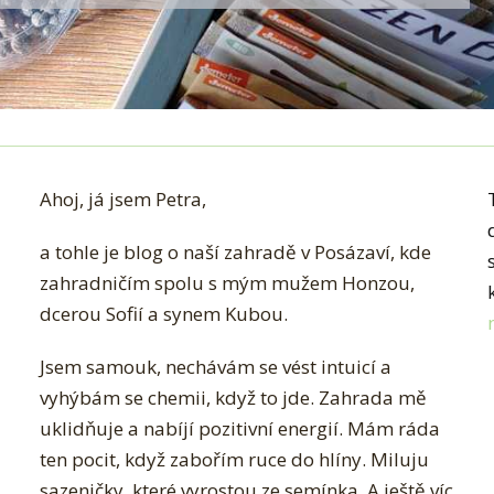
Ahoj, já jsem Petra,
a tohle je blog o naší zahradě v Posázaví, kde
zahradničím spolu s mým mužem Honzou,
dcerou Sofií a synem Kubou.
Jsem samouk, nechávám se vést intuicí a
vyhýbám se chemii, když to jde. Zahrada mě
uklidňuje a nabíjí pozitivní energií. Mám ráda
ten pocit, když zabořím ruce do hlíny. Miluju
sazeničky, které vyrostou ze semínka. A ještě víc