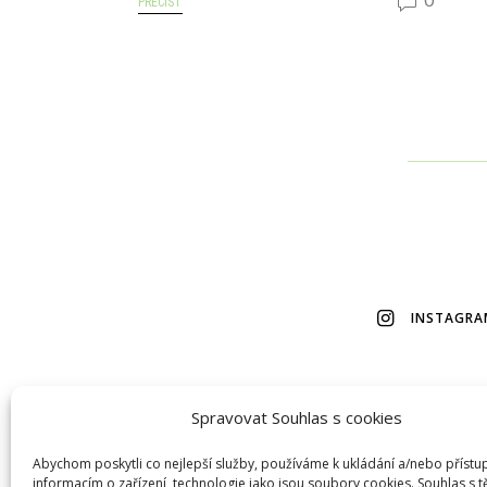
PŘEČÍST
INSTAGRA
Spravovat Souhlas s cookies
© 2026 Veškerý obsah na tomto webu je autorský, bez m
Abychom poskytli co nejlepší služby, používáme k ukládání a/nebo přístu
informacím o zařízení, technologie jako jsou soubory cookies. Souhlas s 