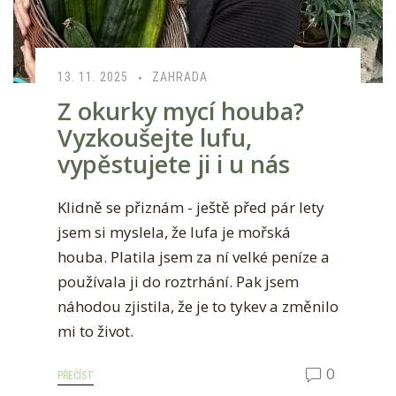
13. 11. 2025
ZAHRADA
Z okurky mycí houba?
Vyzkoušejte lufu,
vypěstujete ji i u nás
Klidně se přiznám - ještě před pár lety
jsem si myslela, že lufa je mořská
houba. Platila jsem za ní velké peníze a
používala ji do roztrhání. Pak jsem
náhodou zjistila, že je to tykev a změnilo
mi to život.
0
PŘEČÍST