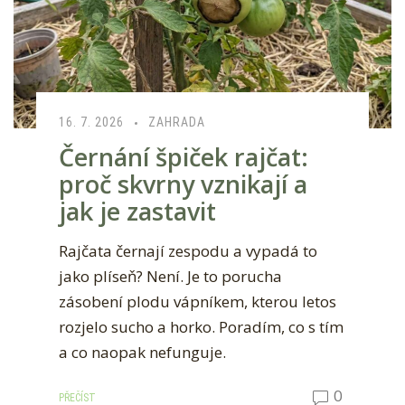
16. 7. 2026
ZAHRADA
Černání špiček rajčat:
proč skvrny vznikají a
jak je zastavit
Rajčata černají zespodu a vypadá to
jako plíseň? Není. Je to porucha
zásobení plodu vápníkem, kterou letos
rozjelo sucho a horko. Poradím, co s tím
a co naopak nefunguje.
0
PŘEČÍST