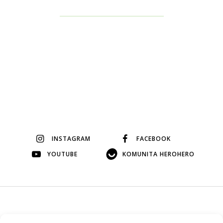
INSTAGRAM
FACEBOOK
YOUTUBE
KOMUNITA HEROHERO
© 2026 Veškerý obsah na tomto webu je autorský, bez mého