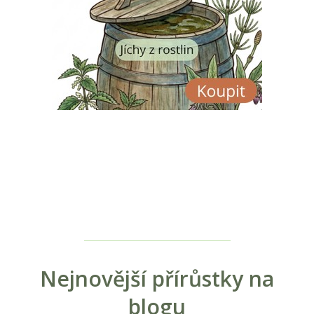
Nejnovější přírůstky na
blogu