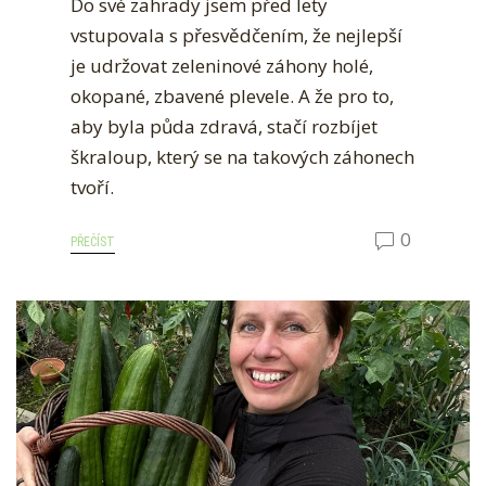
Do své zahrady jsem před lety
vstupovala s přesvědčením, že nejlepší
je udržovat zeleninové záhony holé,
okopané, zbavené plevele. A že pro to,
aby byla půda zdravá, stačí rozbíjet
škraloup, který se na takových záhonech
tvoří.
0
PŘEČÍST